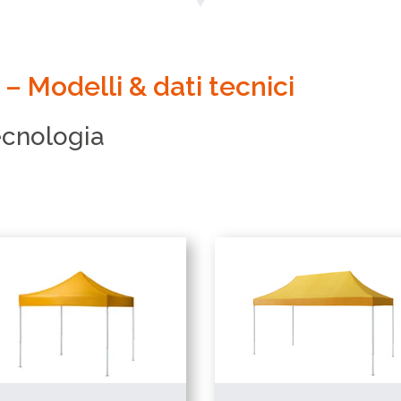
Modelli & dati tecnici
ecnologia