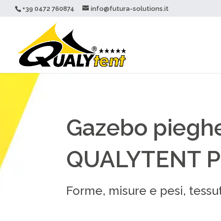
+39 0472 760874
info@futura-solutions.it
Gazebo piegh
QUALYTENT P
Forme, misure e pesi, tessu