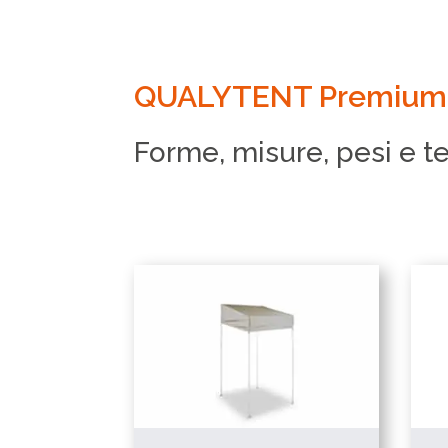
QUALYTENT Premium – 
Forme, misure, pesi e t