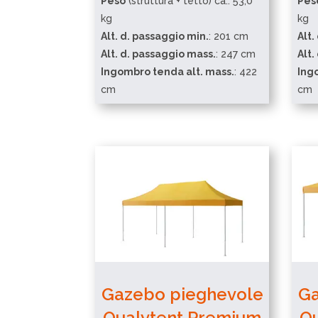
Peso
(struttura + tetto) ca.: 53,0
Pes
kg
kg
Alt. d. passaggio min.
: 201 cm
Alt.
Alt. d. passaggio mass.
: 247 cm
Alt.
Ingombro tenda alt. mass.
: 422
Ing
cm
cm
Gazebo pieghevole
Ga
Qualytent Premium
Q