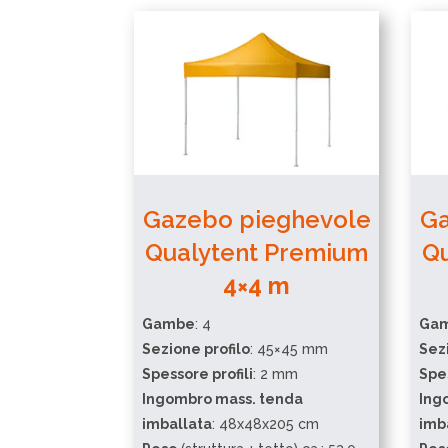
Gazebo pieghevole
Ga
Qualytent Premium
Q
4×4 m
Gambe
: 4
Ga
Sezione profilo
: 45×45 mm
Sezi
Spessore profili
: 2 mm
Spes
Ingombro mass. tenda
Ing
imballata
: 48x48x205 cm
imb