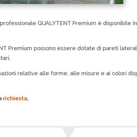
e professionale QUALYTENT Premium è disponibile in
T Premium possono essere dotate di pareti laterali
tari.
azioni relative alle forme, alle misure e ai colori di
 a
richiesta
.