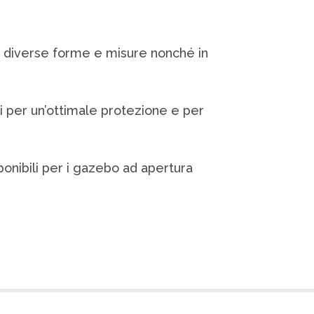
 diverse forme e misure nonché in
 per un’ottimale protezione e per
sponibili per i gazebo ad apertura