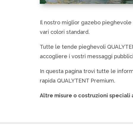
Il nostro miglior gazebo pieghevol
vari colori standard.
Tutte le tende pieghevoli QUALYTEN
accogliere i vostri messaggi pubblici
In questa pagina trovi tutte le inform
rapida QUALYTENT Premium.
Altre misure o costruzioni speciali